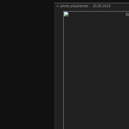
«- photo préçédente -
25.05.2010