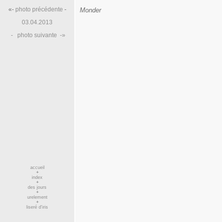
«-
photo précédente
-
Monder
03.04.2013
-
photo suivante
-»
accueil
+
index
+
des jours
+
urelement
+
liseré d'iris