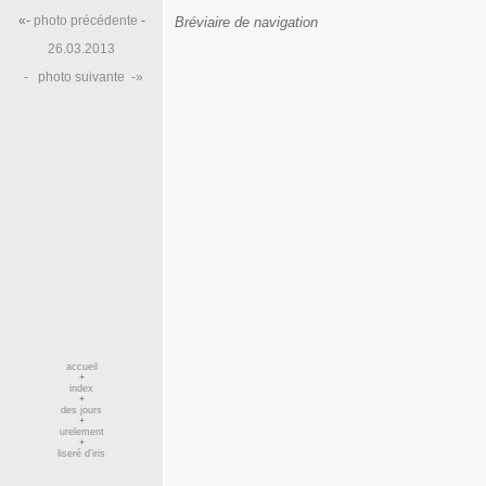
«-
photo précédente
-
Bréviaire de navigation
26.03.2013
-
photo suivante
-»
accueil
+
index
+
des jours
+
urelement
+
liseré d'iris