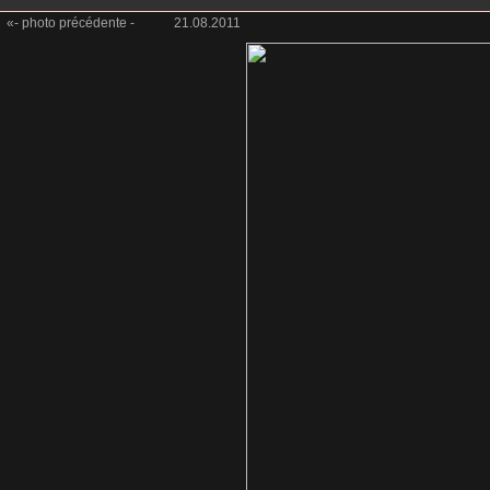
«- photo précédente -
21.08.2011