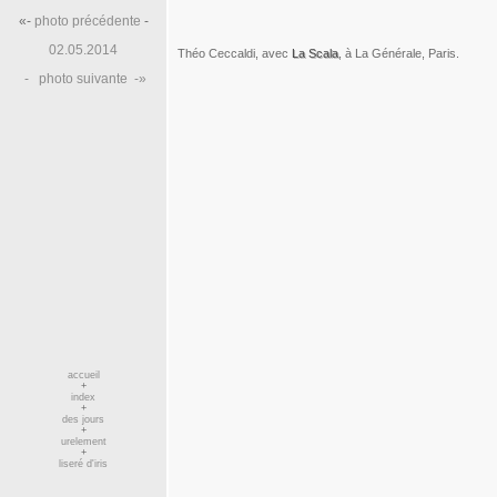
«-
photo précédente
-
02.05.2014
Théo Ceccaldi, avec
La Scala
, à La Générale, Paris.
-
photo suivante
-»
accueil
+
index
+
des jours
+
urelement
+
liseré d'iris