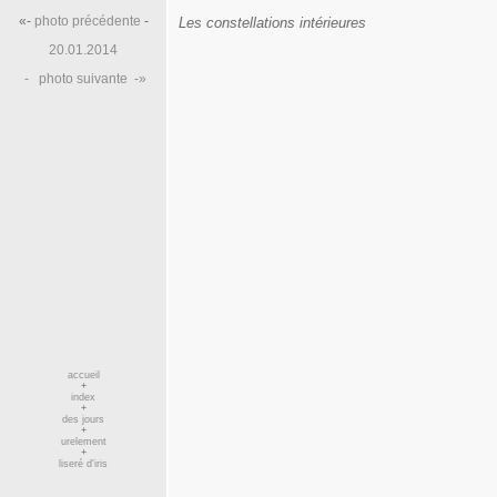
«-
photo précédente
-
Les constellations intérieures
20.01.2014
-
photo suivante
-»
accueil
+
index
+
des jours
+
urelement
+
liseré d'iris