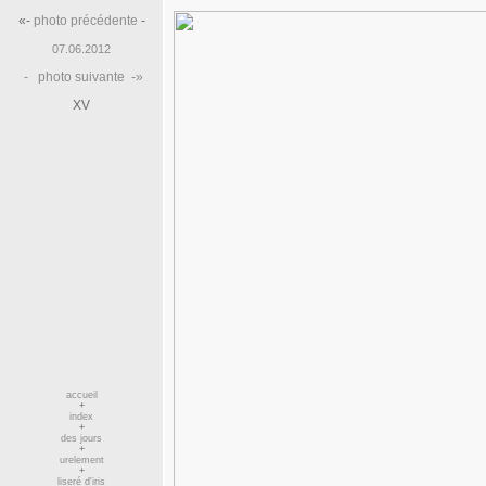
«-
photo précédente
-
07.06.2012
-
photo suivante
-»
XV
accueil
+
index
+
des jours
+
urelement
+
liseré d'iris