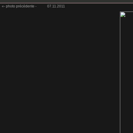
«- photo précédente -
07.11.2011