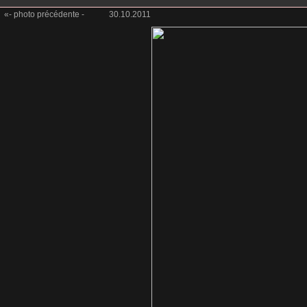
«- photo précédente -
30.10.2011