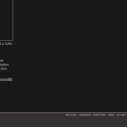
La toile
le.
emplies
 suis
ranquillité
des jours
.
urelement
.
liseré d'iris
.
index
.
accueil