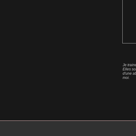
Je train
Elles so
d'une ab
moi.