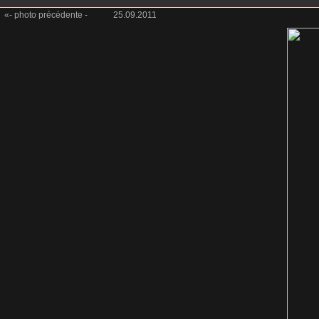
«- photo précédente -
25.09.2011