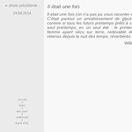
«-
photo précédente
-
Il était une fois
29.09.2014
Il était une fois (on n'a pas pu vous raconter 
C'était partout un envahissement de glycin
comme si tous les futurs printemps prêts à 
seul printemps, en un seul été : le print
femme ayant vécu sur terre, redevable de
retenus depuis la nuit des temps, réverbérés e
Wil
accueil
+
index
+
des jours
+
urelement
+
liseré d'iris